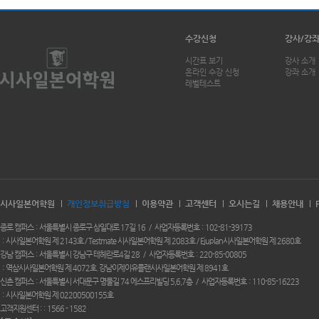
수강신청
강사/강
시간표 보기
강사 소개
온라인 수강 신청
강좌 소개
레벨테스트
시사일본어학원
개인정보취급방침
이용약관
고객센터
오시는길
채용안내
종로 캠퍼스
서울특별시 종로구 삼일대로 17길 16
사업자등록번호
102-81-39173
시사일본어학원 제 2143호 / Testmate 시사일본어학원 제 2083호 / Ejuplan시사일본어학원 제 2680호
강남 캠퍼스
서울특별시 강남구 테헤란로4길 28
사업자등록번호
220-85-00805
역삼시사일본어학원 제 4072호. 강남이제이유플랜시사일본어학원 제 8941호
신촌 캠퍼스
서울특별시 서대문구 명물길 74 에스프리빌딩 5,6,7층
사업자등록번호
110-85-16223
시사일본어학원 제 02200500155호
고객지원센터 :
1566 - 1582