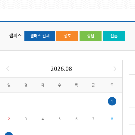
캠퍼스
캠퍼스 전체
종로
강남
신촌
2026.08
일
월
화
수
목
금
토
1
2
3
4
5
6
7
8