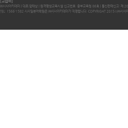
[교습비]
㈜시사아카데미 | 대표:엄태상 | 원격평생교육시설 신고번호: 중부교육청 86호 | 통신판매신고: 제 2
TEL: 1566-1582 시사일본어학원은 ㈜시사아카데미가 직영합니다. COPYRIGHT 2015ⓒ㈜시사아카데