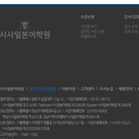
수강신청
강사/강
시간표 보기
강사 소개
온라인 수강 신청
강좌 소개
레벨테스트
시사일본어학원
개인정보취급방침
이용약관
고객센터
오시는길
채용안내
종로 캠퍼스
서울특별시 종로구 삼일대로 17길 16
사업자등록번호
102-81-39173
시사일본어학원 제 2143호 / Testmate 시사일본어학원 제 2083호 / Ejuplan시사일본어학원 제 2680호
강남 캠퍼스
서울특별시 강남구 테헤란로4길 28
사업자등록번호
220-85-00805
역삼시사일본어학원 제 4072호. 강남이제이유플랜시사일본어학원 제 8941호
신촌 캠퍼스
서울특별시 서대문구 명물길 74 에스프리빌딩 5,6,7층
사업자등록번호
110-85-16223
시사일본어학원 제 02200500155호
고객지원센터 :
1566 - 1582