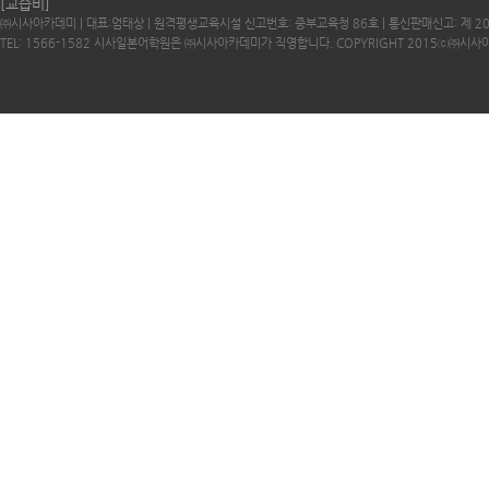
[교습비]
㈜시사아카데미 | 대표:엄태상 | 원격평생교육시설 신고번호: 중부교육청 86호 | 통신판매신고: 제 2
TEL: 1566-1582 시사일본어학원은 ㈜시사아카데미가 직영합니다. COPYRIGHT 2015ⓒ㈜시사아카데