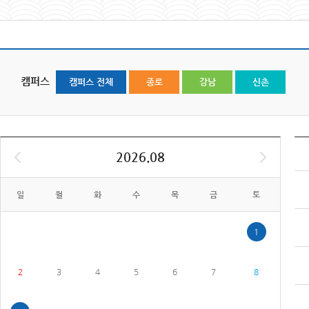
캠퍼스
캠퍼스 전체
종로
강남
신촌
2026.08
일
월
화
수
목
금
토
1
2
3
4
5
6
7
8