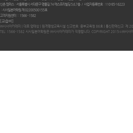
신촌 캠퍼스
서울특별시 서대문구 명물길 74 에스프리빌딩 5,6,7층
사업자등록번호
110-85-16223
시사일본어학원 제 02200500155호
고객지원센터 :
1566 - 1582
[교습비]
㈜시사아카데미 | 대표:엄태상 | 원격평생교육시설 신고번호: 중부교육청 86호 | 통신판매신고: 제 2
TEL: 1566-1582 시사일본어학원은 ㈜시사아카데미가 직영합니다. COPYRIGHT 2015ⓒ㈜시사아카데