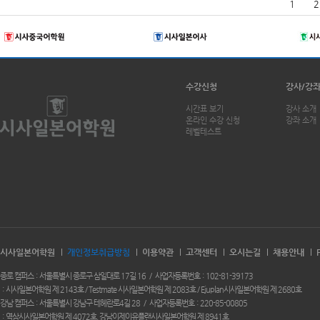
1
2
수강신청
강사/강
시간표 보기
강사 소개
온라인 수강 신청
강좌 소개
레벨테스트
시사일본어학원
개인정보취급방침
이용약관
고객센터
오시는길
채용안내
종로 캠퍼스
서울특별시 종로구 삼일대로 17길 16
사업자등록번호
102-81-39173
시사일본어학원 제 2143호 / Testmate 시사일본어학원 제 2083호 / Ejuplan시사일본어학원 제 2680호
강남 캠퍼스
서울특별시 강남구 테헤란로4길 28
사업자등록번호
220-85-00805
역삼시사일본어학원 제 4072호. 강남이제이유플랜시사일본어학원 제 8941호