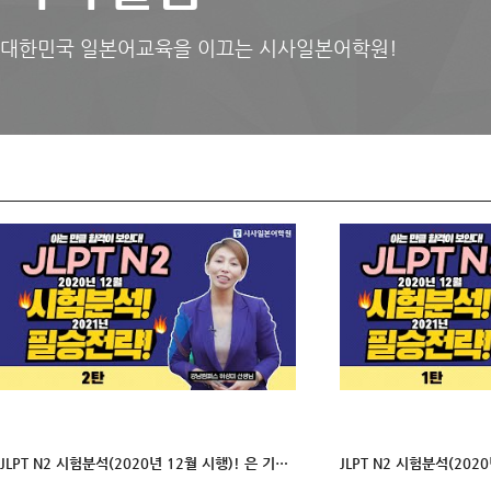
대한민국 일본어교육을 이끄는 시사일본어학원!
JLPT N2 시험분석(2020년 12월 시행)! 은 기본! 2021년 합격을 위한 필승전략/준비포인트까지 - 2탄ㅣ 시사일본어학원 허성미 선생님이 싹~다 알려준다!