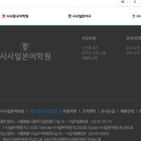
수강신청
강사/강
시간표 보기
강사 소개
온라인 수강 신청
강좌 소개
레벨테스트
시사일본어학원
개인정보취급방침
이용약관
고객센터
오시는길
채용안내
종로 캠퍼스
서울특별시 종로구 삼일대로 17길 16
사업자등록번호
102-81-39173
시사일본어학원 제 2143호 / Testmate 시사일본어학원 제 2083호 / Ejuplan시사일본어학원 제 2680호
강남 캠퍼스
서울특별시 강남구 테헤란로4길 28
사업자등록번호
220-85-00805
역삼시사일본어학원 제 4072호. 강남이제이유플랜시사일본어학원 제 8941호