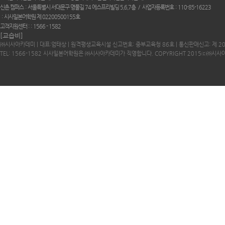
신촌 캠퍼스
서울특별시 서대문구 명물길 74 에스프리빌딩 5,6,7층
사업자등록번호
110-85-16223
시사일본어학원 제 02200500155호
고객지원센터 :
1566 - 1582
[교습비]
㈜시사아카데미 | 대표:엄태상 | 원격평생교육시설 신고번호: 중부교육청 86호 | 통신판매신고: 제 2
TEL: 1566-1582 시사일본어학원은 ㈜시사아카데미가 직영합니다. COPYRIGHT 2015ⓒ㈜시사아카데